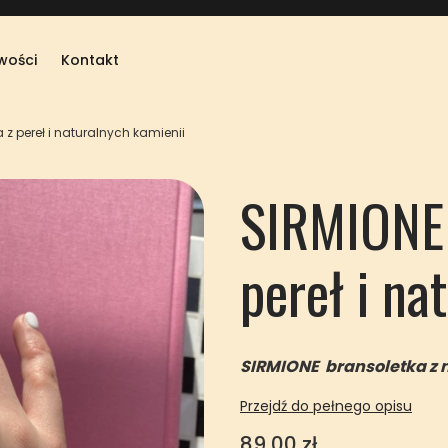
wości
Kontakt
 z pereł i naturalnych kamienii
SIRMIONE 
pereł i na
SIRMIONE bransoletka z n
Przejdź do pełnego opisu
Cena
89,00 zł