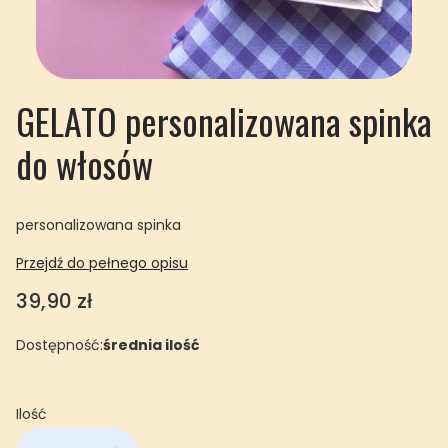
GELATO personalizowana spinka
do włosów
personalizowana spinka
Przejdź do pełnego opisu
Cena
39,90 zł
Dostępność:
średnia ilość
Ilość