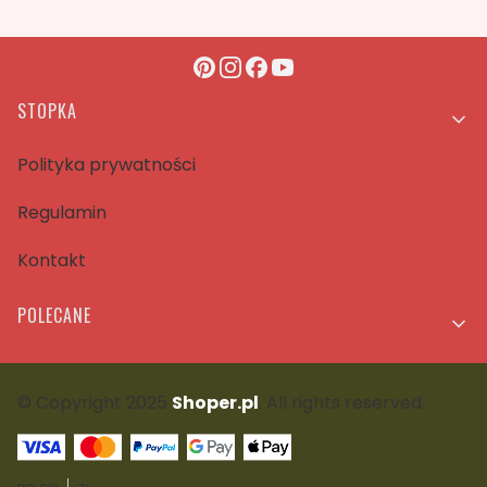
Linki w stopce
STOPKA
Polityka prywatności
Regulamin
Kontakt
POLECANE
© Copyright 2025
Shoper.pl
. All rights reserved.