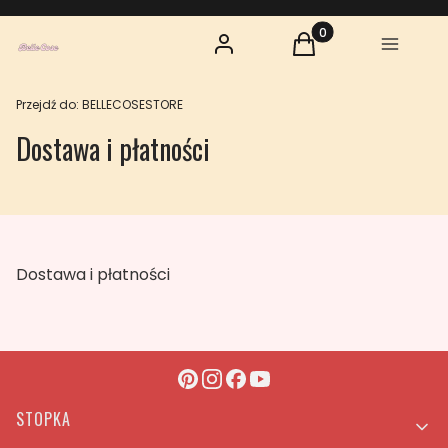
Zaloguj się
Produkty w koszyku:
Koszyk
Menu
Przejdź do:
BELLECOSESTORE
Dostawa i płatności
Dostawa i płatności
Linki w stopce
STOPKA